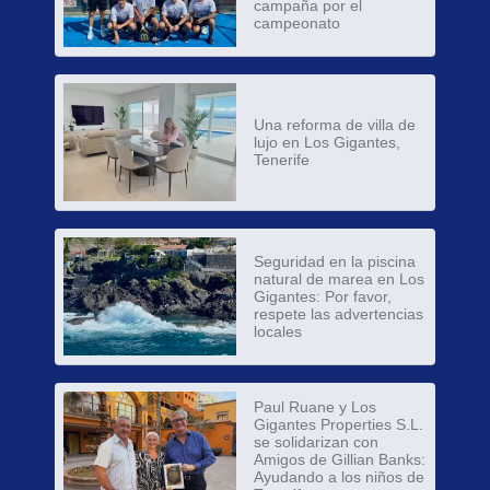
campaña por el
campeonato
Una reforma de villa de
lujo en Los Gigantes,
Tenerife
Seguridad en la piscina
natural de marea en Los
Gigantes: Por favor,
respete las advertencias
locales
Paul Ruane y Los
Gigantes Properties S.L.
se solidarizan con
Amigos de Gillian Banks:
Ayudando a los niños de