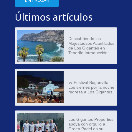
Últimos artículos
Descubriendo los
Majestuosos Acantilados
de Los Gigantes en
Tenerife Introducción:
🎶 Festival Buganvilla
Los viernes por la noche
regresa a Los Gigantes
Los Gigantes Properties
apoya con orgullo a
Green Padel en su