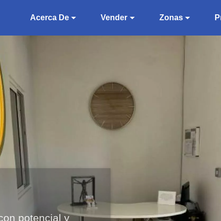
Acerca De
Vender
Zonas
P
con potencial y