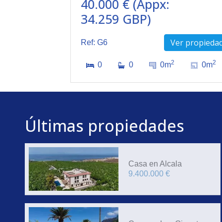
40.000 € (Appx:
34.259 GBP)
Ver propieda
Ref: G6
2
2
0
0
0m
0m
Últimas propiedades
Casa en Alcala
9.400.000 €