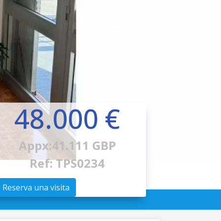
48.000 €
Appx:41.111 GBP
Ref: TPS0234
Reserva una visita