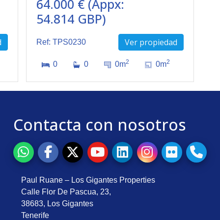
64.000 € (Appx:
54.814 GBP)
d
Ver propiedad
Ref: TPS0230
2
2
0
0
0m
0m
Contacta con nosotros
Paul Ruane – Los Gigantes Properties
Calle Flor De Pascua, 23,
38683, Los Gigantes
Tenerife