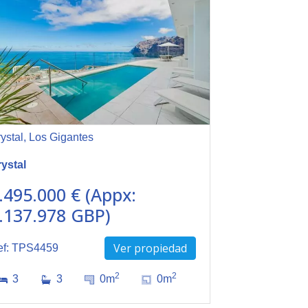
ystal, Los Gigantes
ystal
.495.000 € (Appx:
.137.978 GBP)
Ver propiedad
ef: TPS4459
2
2
3
3
0m
0m