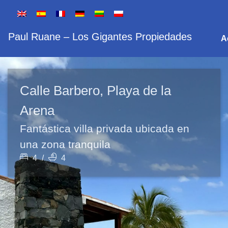
Paul Ruane – Los Gigantes Propiedades
A
Calle Barbero, Playa de la
Arena
Fantástica villa privada ubicada en
una zona tranquila
4
/
4