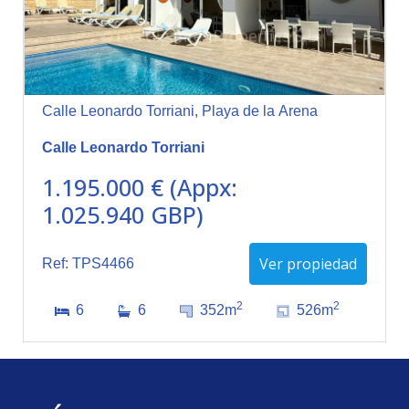
Calle Leonardo Torriani, Playa de la Arena
Calle Leonardo Torriani
1.195.000 € (Appx:
1.025.940 GBP)
Ver propiedad
Ref: TPS4466
2
2
6
6
352m
526m