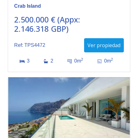
Crab Island
2.500.000 € (Appx:
2.146.318 GBP)
Ver propiedad
Ref: TPS4472
2
2
3
2
0m
0m