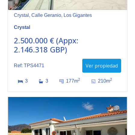
Crystal, Calle Geranio, Los Gigantes
Crystal
2.500.000 € (Appx:
2.146.318 GBP)
Ver propiedad
Ref: TPS4471
2
2
3
3
177m
210m