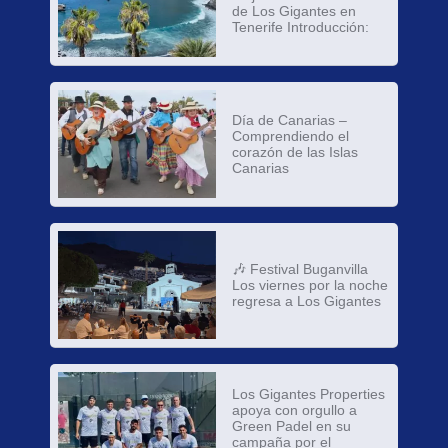
de Los Gigantes en
Tenerife Introducción:
Día de Canarias –
Comprendiendo el
corazón de las Islas
Canarias
🎶 Festival Buganvilla
Los viernes por la noche
regresa a Los Gigantes
Los Gigantes Properties
apoya con orgullo a
Green Padel en su
campaña por el