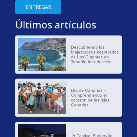
ENTREGAR
Últimos artículos
Descubriendo los
Majestuosos Acantilados
de Los Gigantes en
Tenerife Introducción:
Día de Canarias –
Comprendiendo el
corazón de las Islas
Canarias
🎶 Festival Buganvilla