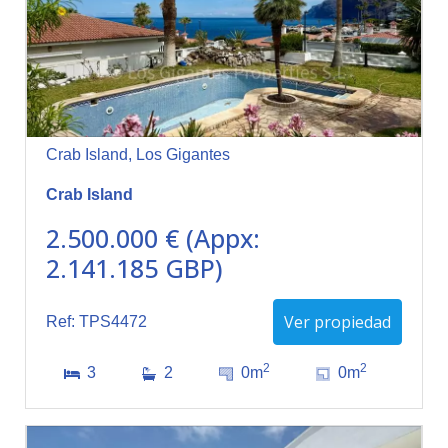
Crab Island, Los Gigantes
Crab Island
2.500.000 € (Appx:
2.141.185 GBP)
Ver propiedad
Ref: TPS4472
2
2
3
2
0m
0m