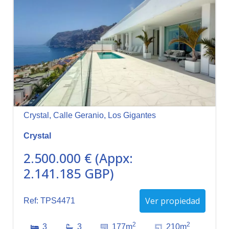
Crystal, Calle Geranio, Los Gigantes
Crystal
2.500.000 € (Appx:
2.141.185 GBP)
Ver propiedad
Ref: TPS4471
2
2
3
3
177m
210m