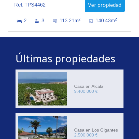
Ver propiedad
Ref: TPS4462
2
2
2
3
113.21m
140.43m
Últimas propiedades
Casa en Alcala
9.400.000 €
Casa en Los Gigantes
2.500.000 €