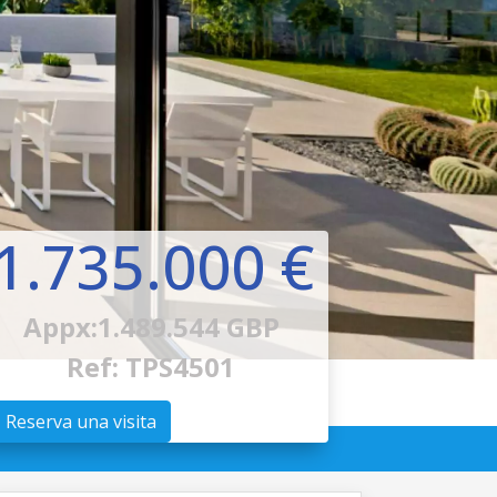
1.735.000 €
Appx:1.489.544 GBP
Ref: TPS4501
Reserva una visita