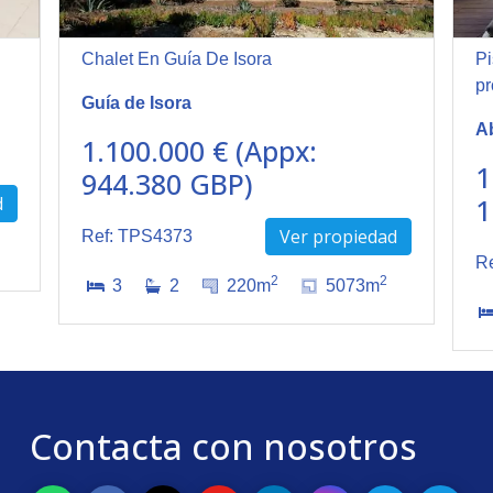
Chalet En Guía De Isora
Pi
p
Guía de Isora
A
1.100.000 € (Appx:
1
944.380 GBP)
d
1
Ver propiedad
Ref: TPS4373
R
2
2
3
2
220m
5073m
Contacta con nosotros