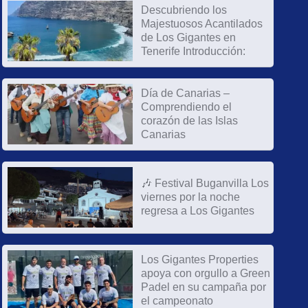
Descubriendo los
Majestuosos Acantilados
de Los Gigantes en
Tenerife Introducción:
Día de Canarias –
Comprendiendo el
corazón de las Islas
Canarias
🎶 Festival Buganvilla Los
viernes por la noche
regresa a Los Gigantes
Los Gigantes Properties
apoya con orgullo a Green
Padel en su campaña por
el campeonato