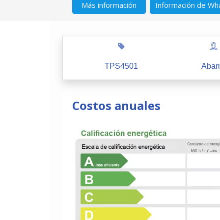
Más información
Información de Wh
TPS4501
Aba
Costos anuales