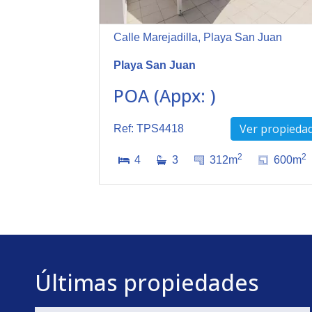
Calle Marejadilla, Playa San Juan
Playa San Juan
POA (Appx: )
Ver propieda
Ref: TPS4418
2
2
4
3
312m
600m
Últimas propiedades