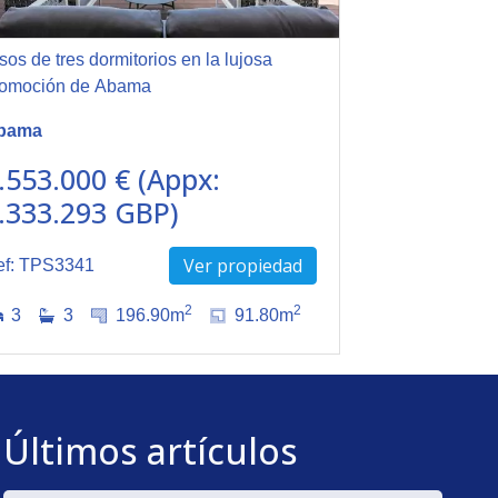
sos de tres dormitorios en la lujosa
romoción de Abama
bama
.553.000 € (Appx:
.333.293 GBP)
Ver propiedad
ef: TPS3341
2
2
3
3
196.90m
91.80m
Últimos artículos