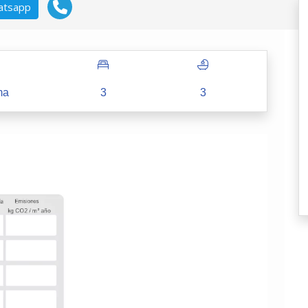
atsapp
ma
3
3